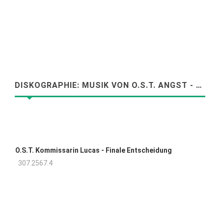
DISKOGRAPHIE: MUSIK VON
O.S.T. ANGST - DER FEIND IN MEINEM..,
O.S.T. Kommissarin Lucas - Finale Entscheidung
307.2567.4