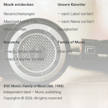
Musik entdecken
Unsere Künstler
Neuerscheinungen
— nach Label sortiert
Meistgeklickte Titel
— nach Name sortiert
Alben suchen
Neuigkeiten
Konzerte
Family of Music
— nach Datum sortiert
Über uns
— nach Künstler sortiert
BSC Music |
Family of Music (est. 1988)
Independent label — Music publishing.
Copyrights © 2026. All rights reserved.